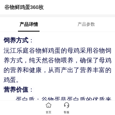
谷物鲜鸡蛋360枚
产品详情
产品参数
：
饲养方式
沅江乐庭谷物鲜鸡蛋的母鸡采用谷物饲
养方式，
纯天然
谷物
喂养
，确保了母鸡
的营养和健康，从而产出了营养丰富的
鸡蛋。
：
营养价值
.
蛋白质：谷物蛋是蛋白质的优质来
源，蛋白质是人体生长和修复的重要成
首页
客服