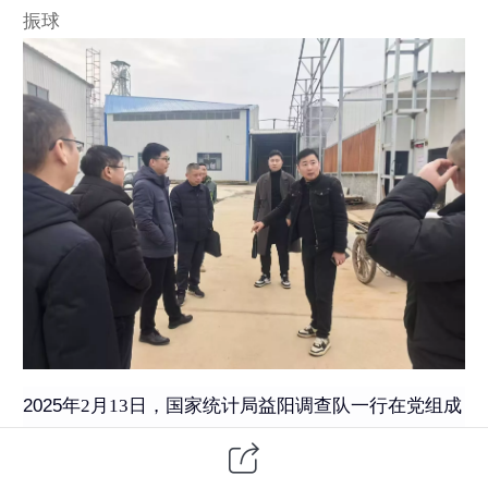
振球
年
月
日，国家统计局益阳调查队一行在党组成
2025
2
13
员、副队长陈辉的带领下，深入沅江市乐庭专业养殖
合作社进行专题调研。此次调研旨在深入了解当前畜